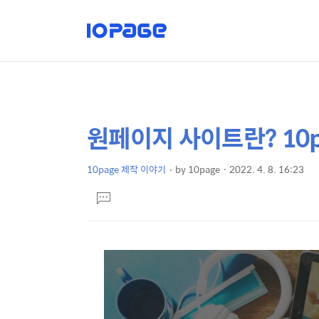
원페이지 사이트란? 10
상
본
문
세
제
10page 제작 이야기
by
10page
2022. 4. 8. 16:23
컨
본
목
텐
댓
문
글
츠
달
기