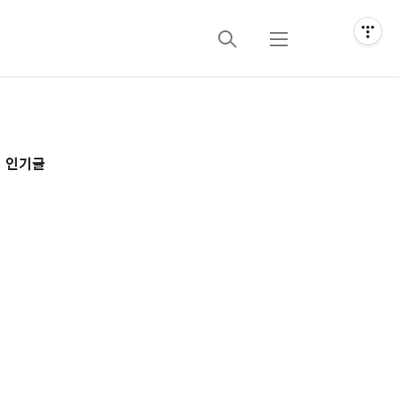
검
메
색
뉴
추
인기글
가
정
보