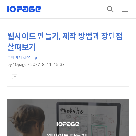
검
메
색
뉴
웹사이트 만들기, 제작 방법과 장단점
상
본
문
세
살펴보기
제
컨
목
홈페이지 제작 Tip
텐
by
10page
2022. 8. 11. 15:33
츠
본
댓
문
글
달
기